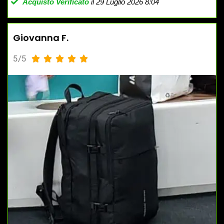
Acquisto Verificato
il 29 Luglio 2026 8:04
Giovanna F.
5/5




