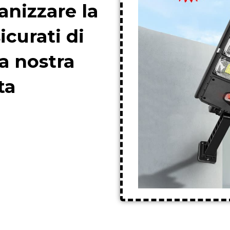
anizzare la
icurati di
a nostra
ta