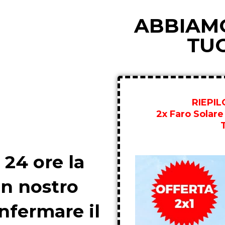
ABBIAMO
TU
RIEPI
2x Faro Solare
 24 ore la
un nostro
nfermare il