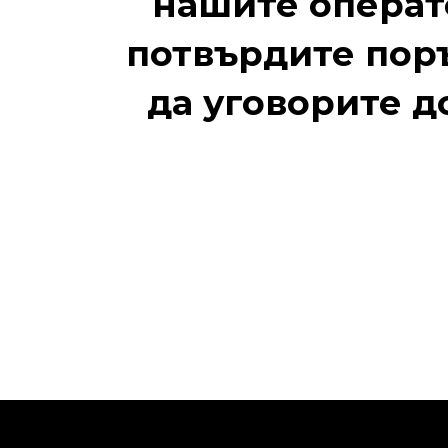
нашите операто
потвърдите поръ
да уговорите д