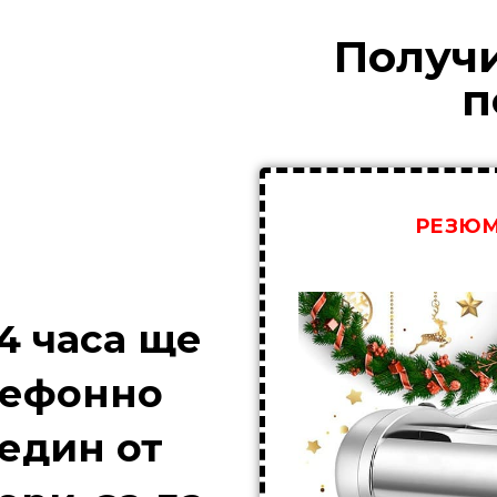
Получ
п
РЕЗЮМ
4 часа ще
лефонно
един от