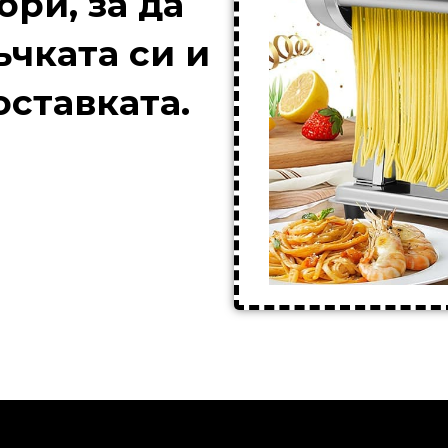
ри, за да
чката си и
оставката.