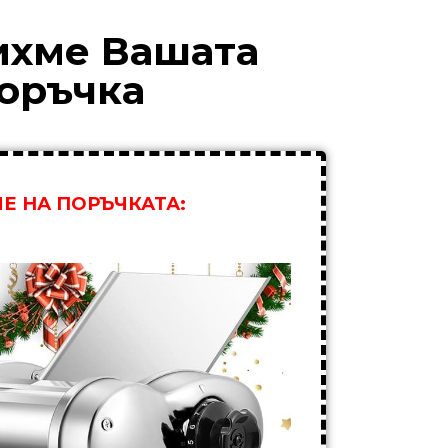
ихме Вашата
оръчка
Е НА ПОРЪЧКАТА: