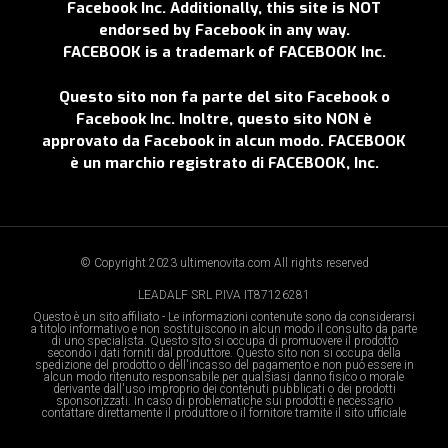
Facebook Inc. Additionally, this site is NOT
endorsed by Facebook in any way.
FACEBOOK is a trademark of FACEBOOK Inc.
Questo sito non fa parte del sito Facebook o
Facebook Inc. Inoltre, questo sito NON è
approvato da Facebook in alcun modo. FACEBOOK
è un marchio registrato di FACEBOOK, Inc.
© Copyright 2023 ultimenovita.com All rights reserved
LEADALF SRL P.IVA IT87126281
Questo è un sito affiliato - Le informazioni contenute sono da considerarsi
a titolo informativo e non sostituiscono in alcun modo il consulto da parte
di uno specialista. Questo sito si occupa di promuovere il prodotto
secondo i dati forniti dal produttore. Questo sito non si occupa della
spedizione del prodotto o dell'incasso del pagamento e non può essere in
alcun modo ritenuto responsabile per qualsiasi danno fisico o morale
derivante dall'uso improprio dei contenuti pubblicati o dei prodotti
sponsorizzati. In caso di problematiche sui prodotti è necessario
contattare direttamente il produttore o il fornitore tramite il sito ufficiale