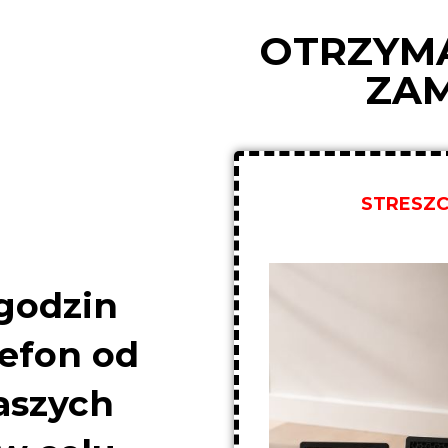
OTRZYM
ZA
STRESZC
godzin
lefon od
aszych