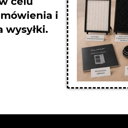
w celu
amówienia i
 wysyłki.