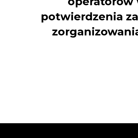
operatorów 
potwierdzenia z
zorganizowania