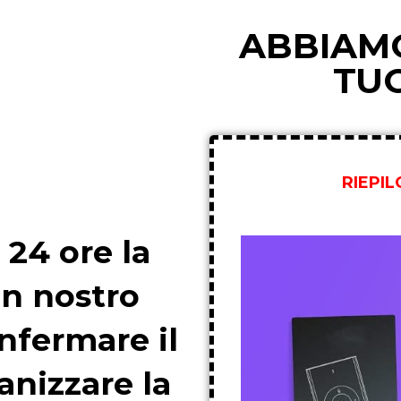
ABBIAMO
TU
RIEPI
 24 ore la
un nostro
nfermare il
anizzare la