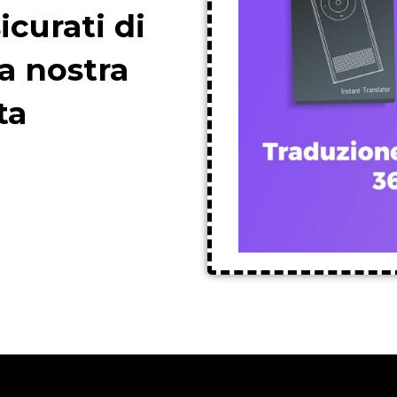
icurati di
a nostra
ta