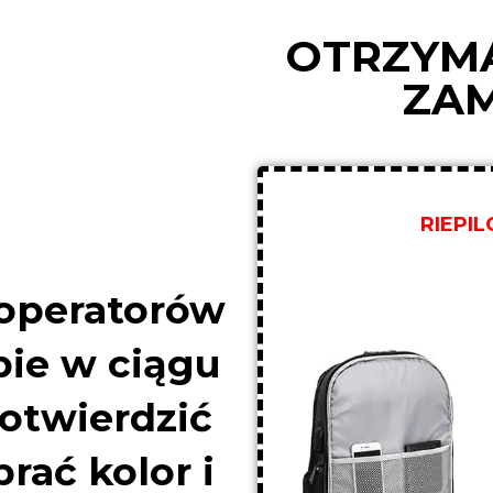
OTRZYM
ZA
RIEPI
 operatorów
bie w ciągu
potwierdzić
rać kolor i