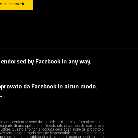
i sulle novità
OT endorsed by Facebook in any way.
approvato da Facebook in alcun modo.
.
ormazioni contenute sono da considerarsi a titolo informativo e non
da parte di uno specialista. Questo sito si occupa di promuovere
oduttore. Questo sito non si occupa della spedizione del prodotto o
 essere in alcun modo ritenuto responsabile per qualsiasi danno
prio dei contenuti pubblicati o dei prodotti sponsorizzati. In caso