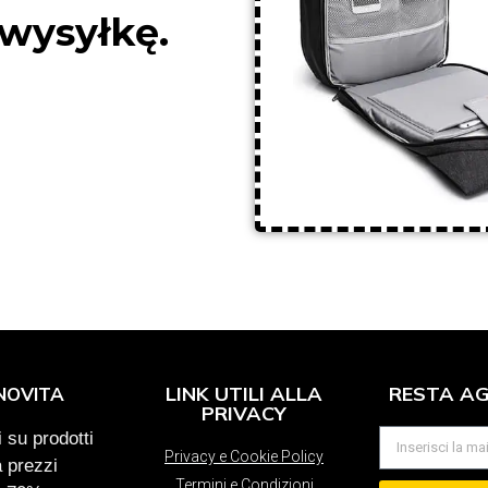
wysyłkę.
LINK UTILI ALLA
RESTA A
NOVITA
PRIVACY
 su prodotti
Privacy e Cookie Policy
a prezzi
Termini e Condizioni