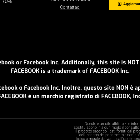
al 70%
Aggiornam
Contattaci
ebook or Facebook Inc. Additionally, this site is N
FACEBOOK is a trademark of FACEBOOK Inc.
acebook o Facebook Inc. Inoltre, questo sito NON è 
FACEBOOK è un marchio registrato di FACEBOOK, Inc
Questo è un sito affiliato - Le inf
sostituiscono in alcun modo il consulto 
il prodotto secondo i dati forniti dal pr
dell'incasso del pagamento e non può
fisico o morale derivante dall'uso impro