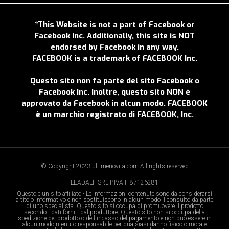
*This Website is not a part of Facebook or
Facebook Inc. Additionally, this site is NOT
endorsed by Facebook in any way.
FACEBOOK is a trademark of FACEBOOK Inc.
Questo sito non fa parte del sito Facebook o
Facebook Inc. Inoltre, questo sito NON è
approvato da Facebook in alcun modo. FACEBOOK
è un marchio registrato di FACEBOOK, Inc.
© Copyright 2023 ultimenovita.com All rights reserved
LEADALF SRL P.IVA IT87126281
Questo è un sito affiliato - Le informazioni contenute sono da considerarsi
a titolo informativo e non sostituiscono in alcun modo il consulto da parte
di uno specialista. Questo sito si occupa di promuovere il prodotto
secondo i dati forniti dal produttore. Questo sito non si occupa della
spedizione del prodotto o dell'incasso del pagamento e non può essere in
alcun modo ritenuto responsabile per qualsiasi danno fisico o morale