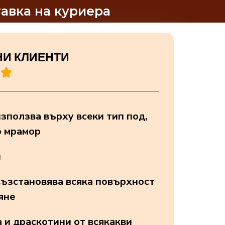
авка на куриера
И КЛИЕНТИ

зползва върху всеки тип под,
 мрамор
н
възстановява всяка повърхност
яне
 и драскотини от всякакви