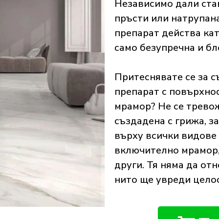
Независимо дали став
пръсти или натрупан
препарат действа кат
само безупречна и б
Притеснявате се за 
препарат с повърхно
мрамор? Не се трево
създадена с грижа, з
върху всички видове 
включително мрамор, 
други. Тя няма да отн
нито ще увреди целос