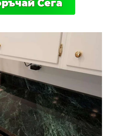
ръчай Cега