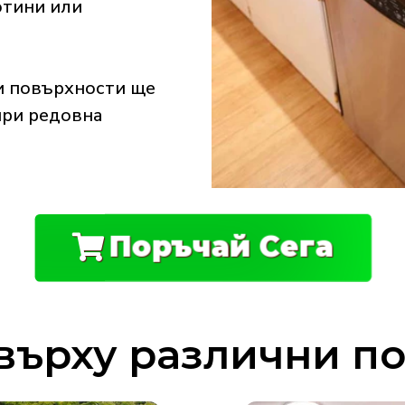
отини или
и повърхности ще
при редовна
Поръчай Cега
върху различни п