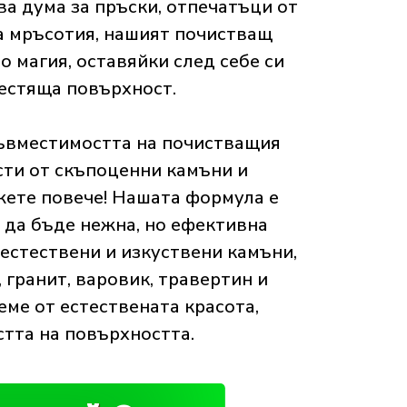
а дума за пръски, отпечатъци от
а мръсотия, нашият почистващ
о магия, оставяйки след себе си
лестяща повърхност.
съвместимостта на почистващия
сти от скъпоценни камъни и
жете повече! Нашата формула е
а да бъде нежна, но ефективна
естествени и изкуствени камъни,
гранит, варовик, травертин и
еме от естествената красота,
тта на повърхността.