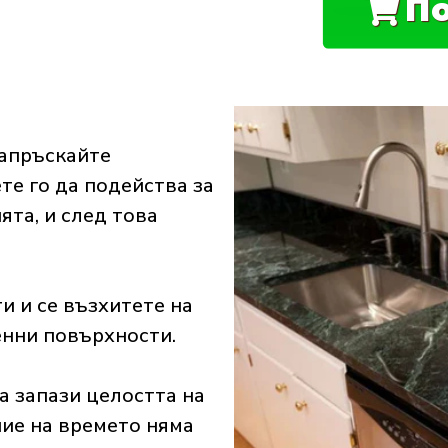
По
апръскайте
те го да подейства за
ята, и след това
и и се възхитете на
енни повърхности.
а запази целостта на
ение на времето няма