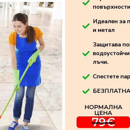
повърхност
Идеален за п
и метал
Защитава по
водоустойчи
лъчи.
Спестете па
БЕЗПЛАТНА
НОРМАЛНА
ЦЕНА
79€