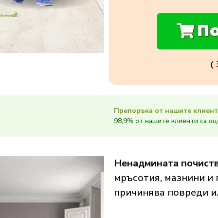
По
(
Препоръка от нашите клиент
98,9% от нашите клиенти са оц
Ненадмината почиств
мръсотия, мазнини и 
причинява повреди и