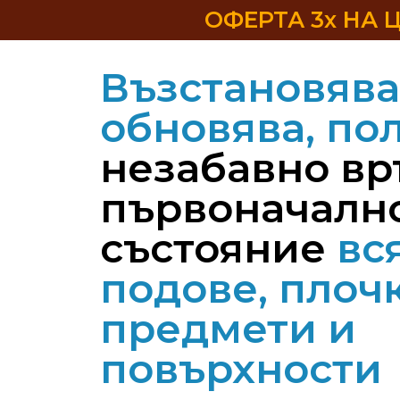
ОФЕРТА 3x НА Ц
Възстановява
обновява, по
незабавно вр
първоначалн
състояние
вс
подове, плоч
предмети и
повърхности