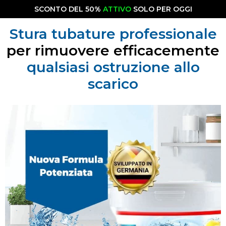
SCONTO DEL 50%
ATTIVO
SOLO PER OGGI
Stura tubature professionale
per rimuovere efficacemente
qualsiasi ostruzione allo
scarico