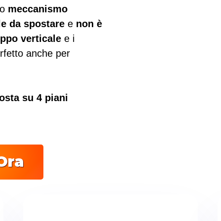
uo
meccanismo
le da spostare
e
non è
uppo verticale
e i
rfetto anche per
sta su 4 piani
.
Ora