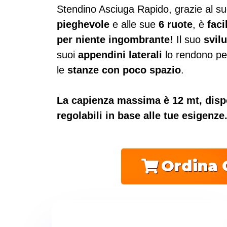
Stendino Asciuga Rapido, grazie al s
pieghevole
e alle sue
6 ruote
, è
faci
per niente ingombrante!
Il suo
svil
suoi
appendini laterali
lo rendono pe
le
stanze con poco spazio
.
La capienza massima è 12 mt, dispo
regolabili in base alle tue esigenze
Ordina 