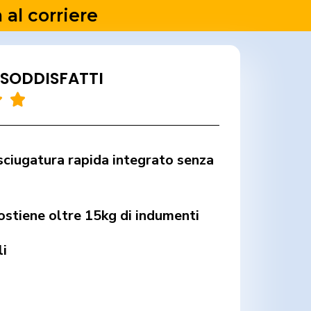
al corriere
 SODDISFATTI


ciugatura rapida integrato senza
ostiene oltre 15kg di indumenti
li
i