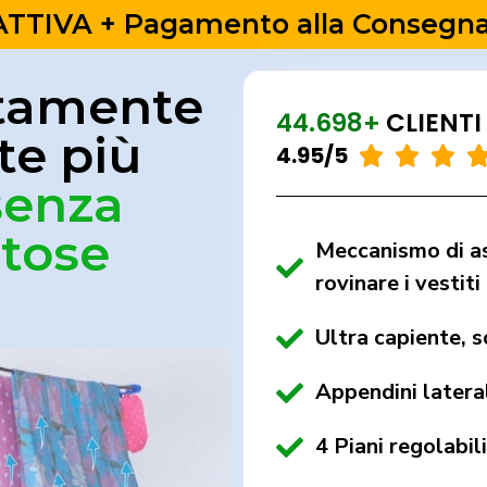
TIVA + Pagamento alla Consegna 
ttamente
44.698+
CLIENTI
te più
4.95/5



senza
stose
Meccanismo di as
rovinare i vestiti
Ultra capiente, s
Appendini latera
4 Piani regolabil