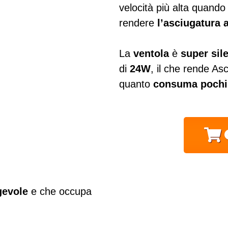
velocità più alta quand
rendere
l’asciugatura 
La
ventola
è
super sil
di
24W
, il che rende A
quanto
consuma pochi
evole
e che occupa