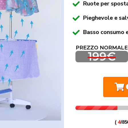
Ruote per spost
Pieghevole e sal
Basso consumo e
PREZZO NORMALE
199€
(
4
/85