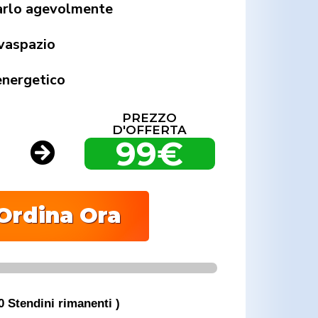
arlo agevolmente
vaspazio
nergetico
PREZZO
D'OFFERTA
99€
Ordina Ora
0 Stendini rimanenti )