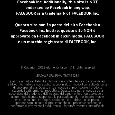
Facebook Inc. Additionally, this site is NOT
endorsed by Facebook in any way.
FACEBOOK is a trademark of FACEBOOK Inc.
Questo sito non fa parte del sito Facebook o
Facebook Inc. Inoltre, questo sito NON è
approvato da Facebook in alcun modo. FACEBOOK
è un marchio registrato di FACEBOOK, Inc.
© Copyright 2023 ultimenovita.com All rights reserved
LEADALF SRL P.IVA IT87126281
Questo è un sito affiliato - Le informazioni contenute sono da considerarsi
a titolo informativo e non sostituiscono in alcun modo il consulto da parte
di uno specialista. Questo sito si occupa di promuovere il prodotto
secondo i dati forniti dal produttore. Questo sito non si occupa della
spedizione del prodotto o dell'incasso del pagamento e non può essere in
alcun modo ritenuto responsabile per qualsiasi danno fisico o morale
derivante dall'uso improprio dei contenuti pubblicati o dei prodotti
sponsorizzati. In caso di problematiche sui prodotti è necessario
contattare direttamente il produttore o il fornitore tramite il sito ufficiale