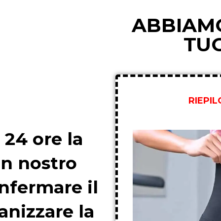
ABBIAMO
TU
RIEPI
 24 ore la
un nostro
nfermare il
anizzare la