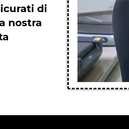
icurati di
a nostra
ta