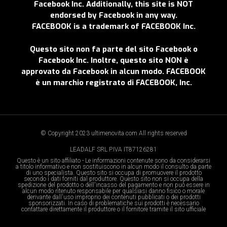
Facebook Inc. Additionally, this site is NOT
endorsed by Facebook in any way.
FACEBOOK is a trademark of FACEBOOK Inc.
Questo sito non fa parte del sito Facebook o
Facebook Inc. Inoltre, questo sito NON è
approvato da Facebook in alcun modo. FACEBOOK
è un marchio registrato di FACEBOOK, Inc.
© Copyright 2023 ultimenovita.com All rights reserved
LEADALF SRL P.IVA IT87126281
Questo è un sito affiliato - Le informazioni contenute sono da considerarsi
a titolo informativo e non sostituiscono in alcun modo il consulto da parte
di uno specialista. Questo sito si occupa di promuovere il prodotto
secondo i dati forniti dal produttore. Questo sito non si occupa della
spedizione del prodotto o dell'incasso del pagamento e non può essere in
alcun modo ritenuto responsabile per qualsiasi danno fisico o morale
derivante dall'uso improprio dei contenuti pubblicati o dei prodotti
sponsorizzati. In caso di problematiche sui prodotti è necessario
contattare direttamente il produttore o il fornitore tramite il sito ufficiale