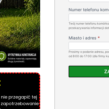
-
PL
Numer telefonu ko
-
Rino
Twój numer telefonu komórk
Ads
przekazywania informacji do
Miasto i adres
*
Prosimy o podanie adresu, 
od 8:00 do 17:00 (dla firmy kur
Z
:
nie przegapić tej
e zapotrzebowanie