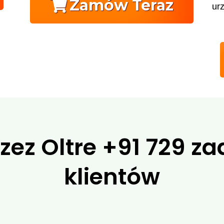
Zamów Teraz
ur
zez Oltre
+91 729 z
klientów