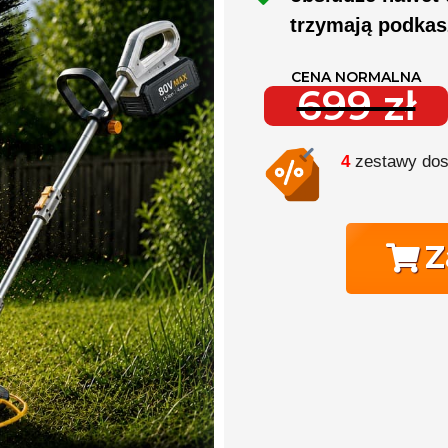
trzymają podkas
CENA NORMALNA
699 zł
4
zestawy dost
Z