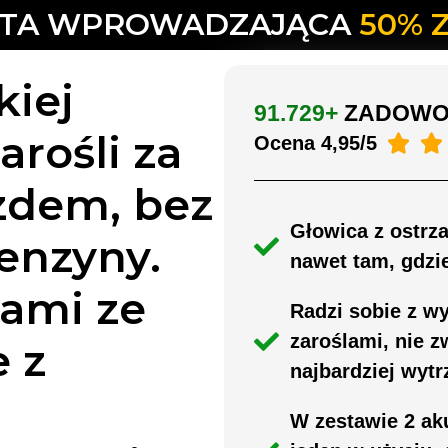
RTA WPROWADZAJĄCA
50% Z
kiej
91.729+
ZADOWOL
zarośli za


Ocena 4,95/5
zdem, bez
Głowica z ostrza
benzyny.
nawet tam, gdzie
zami ze
Radzi sobie z wy
zaroślami, nie 
e z
najbardziej wytr
W zestawie 2 ak