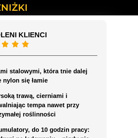
NIŻKI
ENI KLIENCI



mi stalowymi, która tnie dalej
 nylon się łamie
soką trawą, cierniami i
zwalniając tempa nawet przy
zymałej roślinności
umulatory, do 10 godzin pracy: