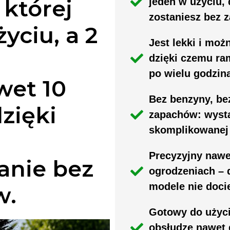
 której
jeden w użyciu, 
zostaniesz bez z
yciu, a 2
Jest lekki i moż
dzięki czemu ram
po wielu godzin
wet 10
Bez benzyny, be
zięki
zapachów: wysta
skomplikowanej
Precyzyjny nawe
anie bez
ogrodzeniach – 
modele nie doci
w.
Gotowy do użyci
obsłudze nawet 