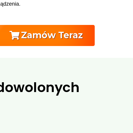
ządzenia.
Zamów Teraz
adowolonych