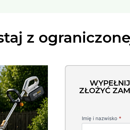
taj z ograniczone
WYPEŁNIJ
ZŁOŻYĆ ZA
Grass
Imię i nazwisko
*
Trimmer