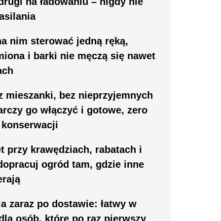
drugi na ładowaniu – nigdy nie
asilania
na nim sterować jedną ręką,
iona i barki nie męczą się nawet
ach
z mieszanki, bez nieprzyjemnych
rczy go włączyć i gotowe, zero
 konserwacji
t przy krawędziach, rabatach i
dopracuj ogród tam, gdzie inne
erają
a zaraz po dostawie: łatwy w
dla osób, które po raz pierwszy