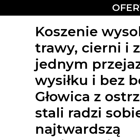
OFE
Koszenie wyso
trawy, cierni i 
jednym przeja
wysiłku i bez 
Głowica z ostr
stali radzi sobi
najtwardszą