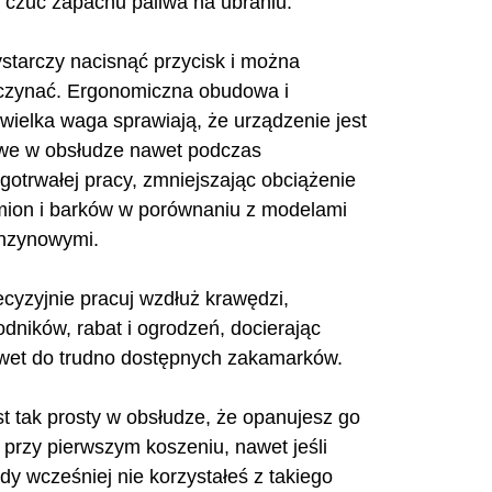
e czuć zapachu paliwa na ubraniu.
starczy nacisnąć przycisk i można
czynać. Ergonomiczna obudowa i
ewielka waga sprawiają, że urządzenie jest
twe w obsłudze nawet podczas
ugotrwałej pracy, zmniejszając obciążenie
mion i barków w porównaniu z modelami
nzynowymi.
ecyzyjnie pracuj wzdłuż krawędzi,
odników, rabat i ogrodzeń, docierając
wet do trudno dostępnych zakamarków.
st tak prosty w obsłudze, że opanujesz go
ż przy pierwszym koszeniu, nawet jeśli
dy wcześniej nie korzystałeś z takiego