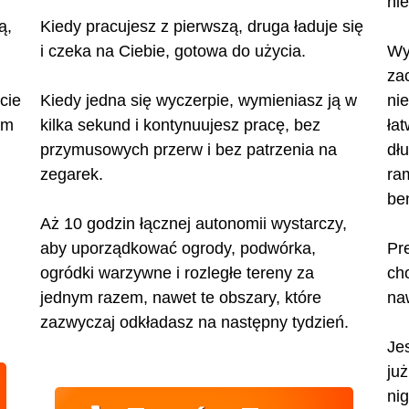
ni
ą,
Kiedy pracujesz z pierwszą, druga ładuje się
i czeka na Ciebie, gotowa do użycia.
Wy
za
cie
Kiedy jedna się wyczerpie, wymieniasz ją w
ni
ym
kilka sekund i kontynuujesz pracę, bez
ła
przymusowych przerw i bez patrzenia na
dł
zegarek.
ra
be
Aż 10 godzin łącznej autonomii wystarczy,
aby uporządkować ogrody, podwórka,
Pr
ogródki warzywne i rozległe tereny za
ch
jednym razem, nawet te obszary, które
na
zazwyczaj odkładasz na następny tydzień.
Je
ju
nig