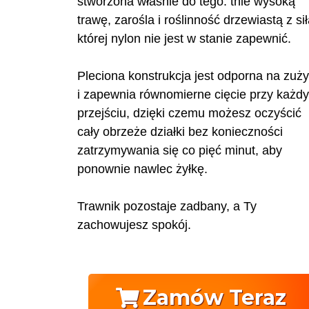
stworzona właśnie do tego: tnie wysoką
trawę, zarośla i roślinność drzewiastą z sił
której nylon nie jest w stanie zapewnić.
Pleciona konstrukcja jest odporna na zuży
i zapewnia równomierne cięcie przy każd
przejściu, dzięki czemu możesz oczyścić
cały obrzeże działki bez konieczności
zatrzymywania się co pięć minut, aby
ponownie nawlec żyłkę.
Trawnik pozostaje zadbany, a Ty
zachowujesz spokój.
Zamów Teraz