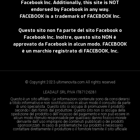
Facebook Inc. Additionally, this site is NOT
endorsed by Facebook in any way.
FACEBOOK is a trademark of FACEBOOK Inc.
Questo sito non fa parte del sito Facebook o
Facebook Inc. Inoltre, questo sito NON è
approvato da Facebook in alcun modo. FACEBOOK
è un marchio registrato di FACEBOOK, Inc.
© Copyright 2023 ultimenovita.com All rights reserved
LEADALF SRL P.IVA IT87126281
Questo è un sito affiliato - Le informazioni contenute sono da considerarsi
a titolo informativo e non sostituiscono in alcun modo il consulto da parte
di uno specialista. Questo sito si occupa di promuovere il prodotto
secondo i dati forniti dal produttore. Questo sito non si occupa della
spedizione del prodotto o dell'incasso del pagamento e non può essere in
alcun modo ritenuto responsabile per qualsiasi danno fisico o morale
derivante dall'uso improprio dei contenuti pubblicati o dei prodotti
sponsorizzati. In caso di problematiche sui prodotti è necessario
contattare direttamente il produttore o il fornitore tramite il sito ufficiale