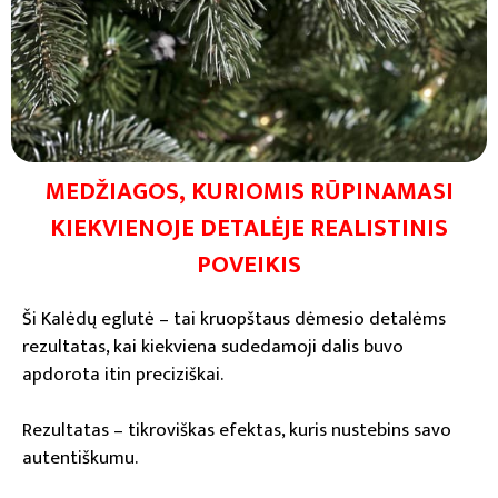
MEDŽIAGOS, KURIOMIS RŪPINAMASI
KIEKVIENOJE DETALĖJE REALISTINIS
POVEIKIS
Ši Kalėdų eglutė – tai kruopštaus dėmesio detalėms
rezultatas, kai kiekviena sudedamoji dalis buvo
apdorota itin preciziškai.
Rezultatas – tikroviškas efektas, kuris nustebins savo
autentiškumu.