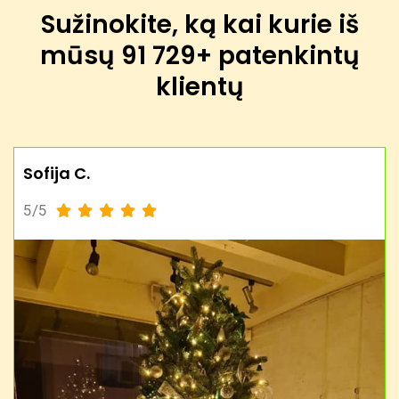
Sužinokite, ką kai kurie iš
mūsų
91 729+ patenkintų
klientų
Sofija C.
5/5




