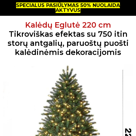
SPECIALUS PASIŪLYMAS 50% NUOLAIDA
AKTYVUS
Kalėdų Eglutė 220 cm
Tikroviškas efektas su 750 itin
storų antgalių, paruoštų puošti
kalėdinėmis dekoracijomis