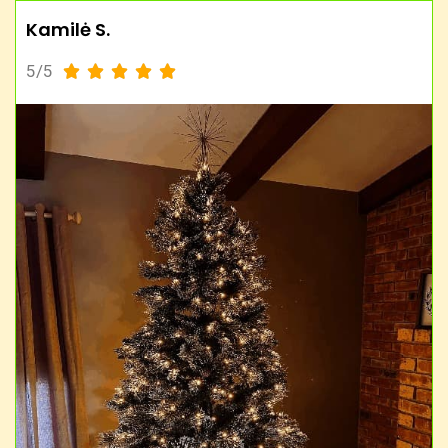
Kamilė S.
5/5




