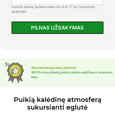
Įveskite adresą, kuriame esate nuo 8 iki 17 val. (pristatymo
paslaugai)
PILNAS UŽSAKYMAS
Rekomenduoja mūsų klientai!
98,9 % mūsų klientų pirkinį įvertino aukščiausiu įmanomu
balu
Puikią kalėdinę atmosferą
sukursianti eglutė