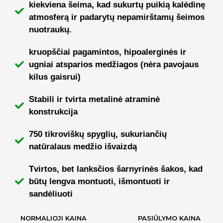
kiekviena šeima, kad sukurtų puikią kalėdinę
atmosferą ir padarytų nepamirštamų šeimos
nuotraukų.
kruopščiai pagamintos, hipoalerginės ir
ugniai atsparios medžiagos (nėra pavojaus
kilus gaisrui)
Stabili ir tvirta metalinė atraminė
konstrukcija
750 tikroviškų spyglių, sukuriančių
natūralaus medžio išvaizdą
Tvirtos, bet lanksčios šarnyrinės šakos, kad
būtų lengva montuoti, išmontuoti ir
sandėliuoti
NORMALIOJI KAINA
PASIŪLYMO KAINA