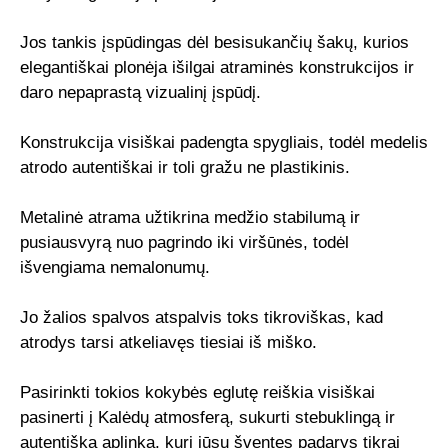
Jos tankis įspūdingas dėl besisukančių šakų, kurios
elegantiškai plonėja išilgai atraminės konstrukcijos ir
daro nepaprastą vizualinį įspūdį.
Konstrukcija visiškai padengta spygliais, todėl medelis
atrodo autentiškai ir toli gražu ne plastikinis.
Metalinė atrama užtikrina medžio stabilumą ir
pusiausvyrą nuo pagrindo iki viršūnės, todėl
išvengiama nemalonumų.
Jo žalios spalvos atspalvis toks tikroviškas, kad
atrodys tarsi atkeliavęs tiesiai iš miško.
Pasirinkti tokios kokybės eglutę reiškia visiškai
pasinerti į Kalėdų atmosferą, sukurti stebuklingą ir
autentišką aplinką, kuri jūsų šventes padarys tikrai