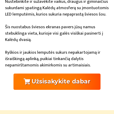
Nustebinkite ir sužavėkite vaikus, draugus ir giminaičius
sukurdami ypatingą Kalėdų atmosferą su įmontuotomis
LED lemputėmis, kurios sukuria nepaprastą šviesos šou.
Šis nuostabus šviesos ekranas pavers jūsų namus
stebuklinga vieta, kurioje visi galės visiškai pasinerti į
Kalėdų dvasią.
Ryškios ir jaukios lemputės sukurs nepakartojamą ir
išraiškingą aplinką, puikiai tinkančią dalytis
nepamirštamomis akimirkomis su artimaisiais.
Užsisakykite dabar