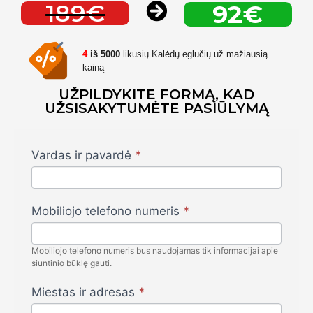
189€
92€
4
iš 5000
likusių Kalėdų eglučių už mažiausią
kainą
UŽPILDYKITE FORMĄ, KAD
UŽSISAKYTUMĖTE PASIŪLYMĄ
Christmas
Vardas ir pavardė
*
Tree
220
cm
Mobiliojo telefono numeris
*
Lituania
-
Mobiliojo telefono numeris bus naudojamas tik informacijai apie
FlamyFox
siuntinio būklę gauti.
Miestas ir adresas
*