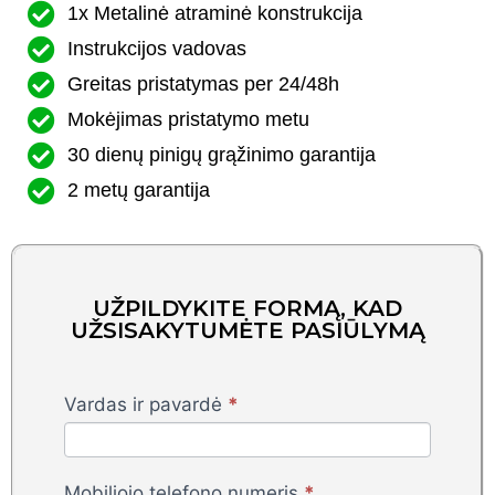
1x Metalinė atraminė konstrukcija
Instrukcijos vadovas
Greitas pristatymas per 24/48h
Mokėjimas pristatymo metu
30 dienų pinigų grąžinimo garantija
2 metų garantija
UŽPILDYKITE FORMĄ, KAD
UŽSISAKYTUMĖTE PASIŪLYMĄ
Christmas
Vardas ir pavardė
*
Tree
220
cm
Mobiliojo telefono numeris
*