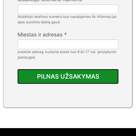
Lituania
-
Mobiliojo telefono numeris bus naudojamas tik informacijai
FlamyFox
apie siuntinio būklę gauti.
Miestas ir adresas
*
Įveskite adresą, kuriame esate nuo 8 iki 17 val. (pristatymo
paslaugai)
PILNAS UŽSAKYMAS