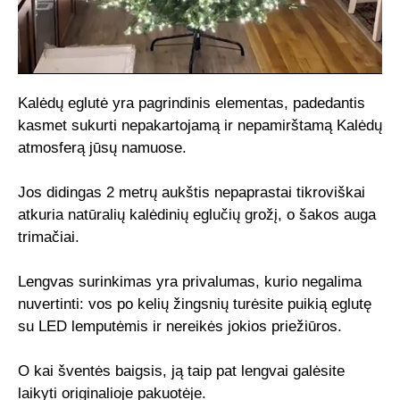
Kalėdų eglutė yra pagrindinis elementas, padedantis
kasmet sukurti nepakartojamą ir nepamirštamą Kalėdų
atmosferą jūsų namuose.
Jos didingas 2 metrų aukštis nepaprastai tikroviškai
atkuria natūralių kalėdinių eglučių grožį, o šakos auga
trimačiai.
Lengvas surinkimas yra privalumas, kurio negalima
nuvertinti: vos po kelių žingsnių turėsite puikią eglutę
su LED lemputėmis ir nereikės jokios priežiūros.
O kai šventės baigsis, ją taip pat lengvai galėsite
laikyti originalioje pakuotėje.