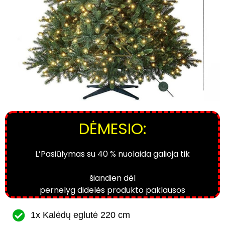
DĖMESIO:
L’Pasiūlymas su 40 % nuolaida galioja tik
šiandien dėl
pernelyg didelės produkto paklausos
1x Kalėdų eglutė 220 cm