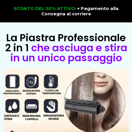
SCONTO DEL 50% ATTIVO:
+ Pagamento alla
Consegna al corriere
La Piastra Professionale
2 in 1
che asciuga e stira
in un unico passaggio