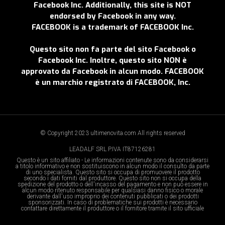
Facebook Inc. Additionally, this site is NOT
endorsed by Facebook in any way.
FACEBOOK is a trademark of FACEBOOK Inc.
Questo sito non fa parte del sito Facebook o
Facebook Inc. Inoltre, questo sito NON è
approvato da Facebook in alcun modo. FACEBOOK
è un marchio registrato di FACEBOOK, Inc.
© Copyright 2023 ultimenovita.com All rights reserved
LEADALF SRL P.IVA IT87126281
Questo è un sito affiliato - Le informazioni contenute sono da considerarsi
a titolo informativo e non sostituiscono in alcun modo il consulto da parte
di uno specialista. Questo sito si occupa di promuovere il prodotto
secondo i dati forniti dal produttore. Questo sito non si occupa della
spedizione del prodotto o dell'incasso del pagamento e non può essere in
alcun modo ritenuto responsabile per qualsiasi danno fisico o morale
derivante dall'uso improprio dei contenuti pubblicati o dei prodotti
sponsorizzati. In caso di problematiche sui prodotti è necessario
contattare direttamente il produttore o il fornitore tramite il sito ufficiale