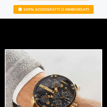
100% SODDISFATTI O RIMBORSATI
Le Differenze dai comuni
frullatori