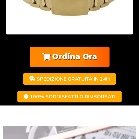
Ordina Ora
SPEDIZIONE GRATUITA IN 24H
100% SODDISFATTI O RIMBORSATI