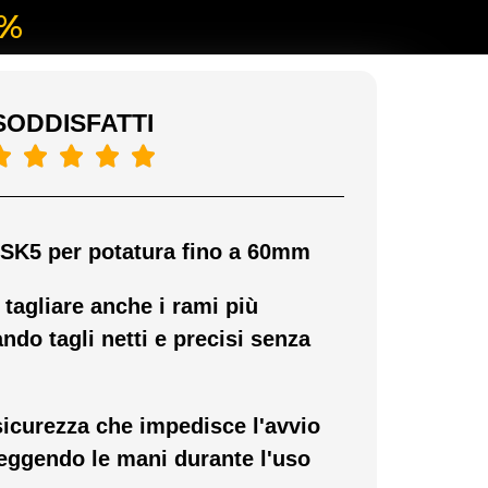
0%
SODDISFATTI





 SK5 per potatura fino a 60mm
 tagliare anche i rami più
ndo tagli netti e precisi senza
icurezza che impedisce l'avvio
eggendo le mani durante l'uso