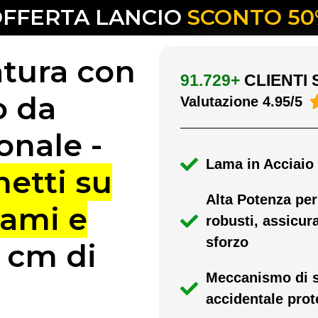
FFERTA LANCIO
SCONTO 5
atura con
91.729+
CLIENTI 
o da
Valutazione 4.95/5
onale -
Lama in Acciaio
netti su
Alta Potenza per
rami e
robusti, assicura
sforzo
6 cm di
Meccanismo di s
accidentale prot