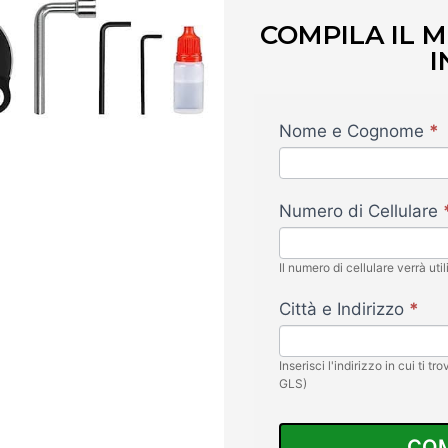
COMPILA IL 
I
Forbici
Nome e Cognome
*
79€
-
Offersify
Numero di Cellulare
Il numero di cellulare verrà uti
Città e Indirizzo
*
Inserisci l'indirizzo in cui ti t
GLS)
COM