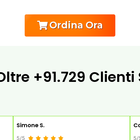
Ordina Ora
Oltre
+91.729 Clienti
Simone S.
Ca
5/5
5/




