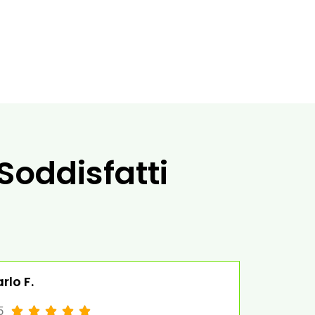
 Soddisfatti
rlo F.
5




