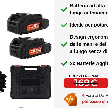
Batteria ad alta
lunga autonomia 
Ideale per potare
Design ergonomi
delle mani e dei
a lungo senza di
2x Batterie Agg
PREZZO NORMALE
169€
4
Forbici Da P
più basso di