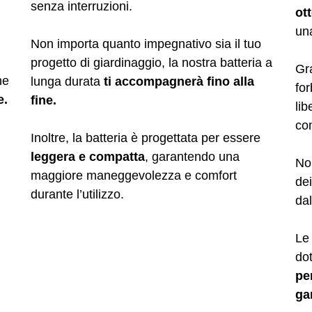
senza interruzioni.
ott
un
Non importa quanto impegnativo sia il tuo
progetto di giardinaggio, la nostra batteria a
Gra
he
lunga durata
ti accompagnerà fino alla
for
e.
fine.
li
com
Inoltre, la batteria è progettata per essere
leggera e compatta
, garantendo una
Non
maggiore maneggevolezza e comfort
dei
durante l’utilizzo.
dal
Le 
do
pe
ga