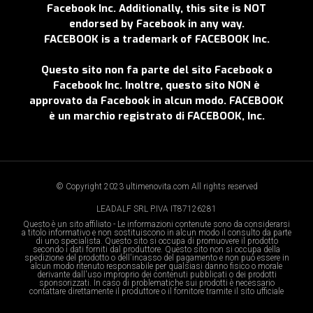
Facebook Inc. Additionally, this site is NOT
endorsed by Facebook in any way.
FACEBOOK is a trademark of FACEBOOK Inc.
Questo sito non fa parte del sito Facebook o
Facebook Inc. Inoltre, questo sito NON è
approvato da Facebook in alcun modo. FACEBOOK
è un marchio registrato di FACEBOOK, Inc.
© Copyright 2023 ultimenovita.com All rights reserved
LEADALF SRL P.IVA IT87126281
Questo è un sito affiliato - Le informazioni contenute sono da considerarsi
a titolo informativo e non sostituiscono in alcun modo il consulto da parte
di uno specialista. Questo sito si occupa di promuovere il prodotto
secondo i dati forniti dal produttore. Questo sito non si occupa della
spedizione del prodotto o dell'incasso del pagamento e non può essere in
alcun modo ritenuto responsabile per qualsiasi danno fisico o morale
derivante dall'uso improprio dei contenuti pubblicati o dei prodotti
sponsorizzati. In caso di problematiche sui prodotti è necessario
contattare direttamente il produttore o il fornitore tramite il sito ufficiale