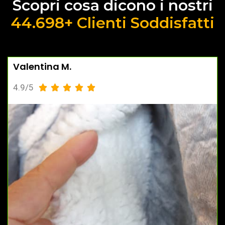
Scopri cosa dicono i nostri
44.698+ Clienti Soddisfatti
Valentina M.
4.9/5




