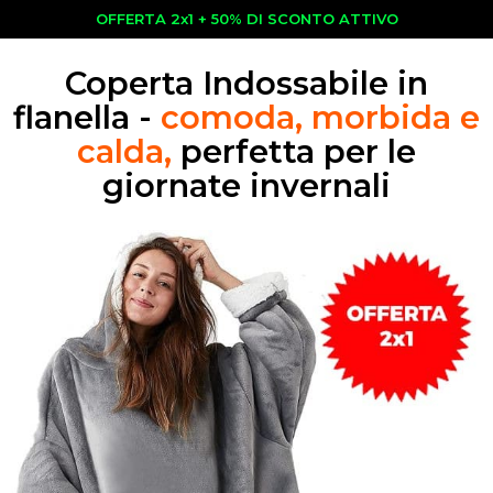
OFFERTA 2x1 + 50% DI SCONTO ATTIVO
Coperta Indossabile in
flanella -
comoda, morbida e
calda,
perfetta per le
giornate invernali