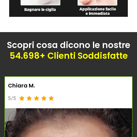
Scopri cosa dicono le nostre
54.698+ Clienti Soddisfatte
Chiara M.
5/5




