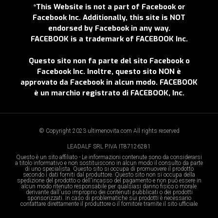
*This Website is not a part of Facebook or
Facebook Inc. Additionally, this site is NOT
endorsed by Facebook in any way.
FACEBOOK is a trademark of FACEBOOK Inc.
Questo sito non fa parte del sito Facebook o
Facebook Inc. Inoltre, questo sito NON è
approvato da Facebook in alcun modo. FACEBOOK
è un marchio registrato di FACEBOOK, Inc.
© Copyright 2023 ultimenovita.com All rights reserved
LEADALF SRL P.IVA IT87126281
Questo è un sito affiliato - Le informazioni contenute sono da considerarsi
a titolo informativo e non sostituiscono in alcun modo il consulto da parte
di uno specialista. Questo sito si occupa di promuovere il prodotto
secondo i dati forniti dal produttore. Questo sito non si occupa della
spedizione del prodotto o dell'incasso del pagamento e non può essere in
alcun modo ritenuto responsabile per qualsiasi danno fisico o morale
derivante dall'uso improprio dei contenuti pubblicati o dei prodotti
sponsorizzati. In caso di problematiche sui prodotti è necessario
contattare direttamente il produttore o il fornitore tramite il sito ufficiale