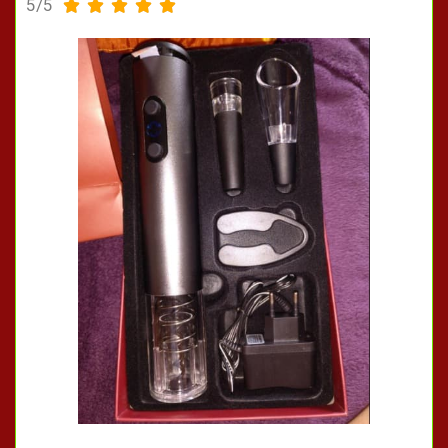
5/5




