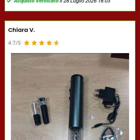
Acquisto Verificato
il 28 Luglio 2026 18:03
Chiara V.
4.7/5




