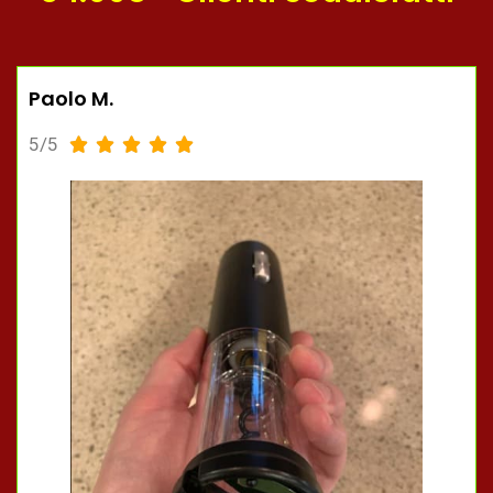
Paolo M.
5/5




