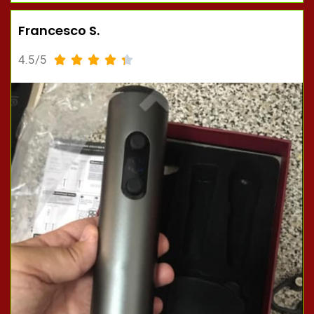
Francesco S.
4.5/5




