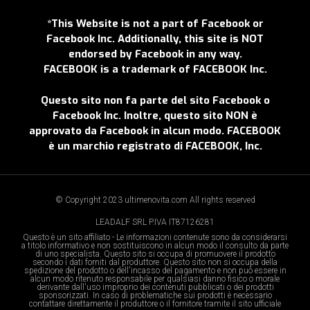
*This Website is not a part of Facebook or
Facebook Inc. Additionally, this site is NOT
endorsed by Facebook in any way.
FACEBOOK is a trademark of FACEBOOK Inc.
Questo sito non fa parte del sito Facebook o
Facebook Inc. Inoltre, questo sito NON è
approvato da Facebook in alcun modo. FACEBOOK
è un marchio registrato di FACEBOOK, Inc.
© Copyright 2023 ultimenovita.com All rights reserved
LEADALF SRL P.IVA IT87126281
Questo è un sito affiliato - Le informazioni contenute sono da considerarsi
a titolo informativo e non sostituiscono in alcun modo il consulto da parte
di uno specialista. Questo sito si occupa di promuovere il prodotto
secondo i dati forniti dal produttore. Questo sito non si occupa della
spedizione del prodotto o dell'incasso del pagamento e non può essere in
alcun modo ritenuto responsabile per qualsiasi danno fisico o morale
derivante dall'uso improprio dei contenuti pubblicati o dei prodotti
sponsorizzati. In caso di problematiche sui prodotti è necessario
contattare direttamente il produttore o il fornitore tramite il sito ufficiale