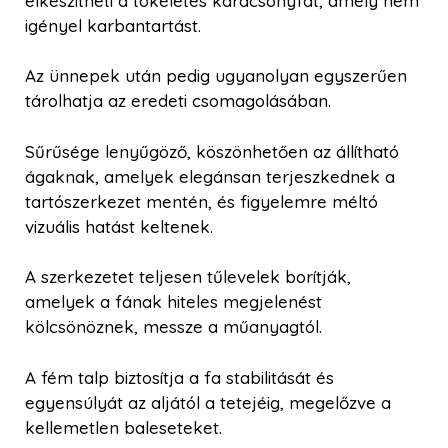
elkészítheti a tökéletes karácsonyfát, amely nem
igényel karbantartást.
Az ünnepek után pedig ugyanolyan egyszerűen
tárolhatja az eredeti csomagolásában.
Sűrűsége lenyűgöző, köszönhetően az állítható
ágaknak, amelyek elegánsan terjeszkednek a
tartószerkezet mentén, és figyelemre méltó
vizuális hatást keltenek.
A szerkezetet teljesen tűlevelek borítják,
amelyek a fának hiteles megjelenést
kölcsönöznek, messze a műanyagtól.
A fém talp biztosítja a fa stabilitását és
egyensúlyát az aljától a tetejéig, megelőzve a
kellemetlen baleseteket.