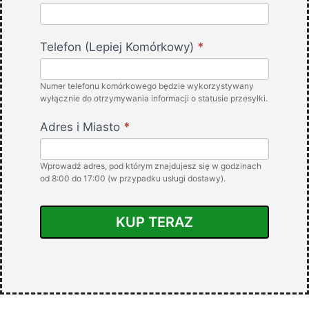
Projector
-
PL
Telefon (Lepiej Komórkowy)
*
-
FlamyFox
Numer telefonu komórkowego będzie wykorzystywany
wyłącznie do otrzymywania informacji o statusie przesyłki.
Adres i Miasto
*
Wprowadź adres, pod którym znajdujesz się w godzinach
od 8:00 do 17:00 (w przypadku usługi dostawy).
KUP TERAZ