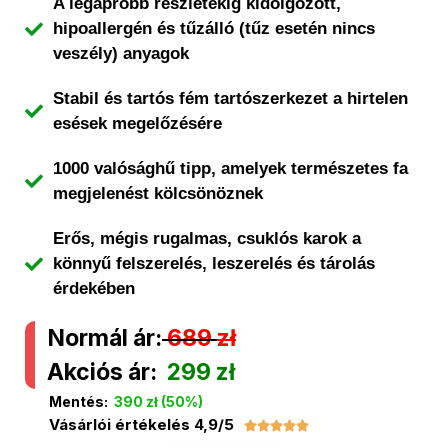
A legapróbb részletekig kidolgozott,
hipoallergén és tűzálló (tűz esetén nincs
veszély) anyagok
Stabil és tartós fém tartószerkezet a hirtelen
esések megelőzésére
1000 valósághű tipp, amelyek természetes fa
megjelenést kölcsönöznek
Erős, mégis rugalmas, csuklós karok a
könnyű felszerelés, leszerelés és tárolás
érdekében
Normál ár:
689
zł
Akciós ár:
299 zł
Mentés:
390 zł (50%)
Vásárlói értékelés 4,9/5




