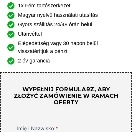
1x Fém tartószerkezet
Magyar nyelvű használati utasítás
Gyors szállítás 24/48 órán belül
Utánvéttel
Elégedettség vagy 30 napon belül
visszatérítjük a pénzt
2 év garancia
WYPEŁNIJ FORMULARZ, ABY
ZŁOŻYĆ ZAMÓWIENIE W RAMACH
OFERTY
Christmas
Imię i Nazwisko
*