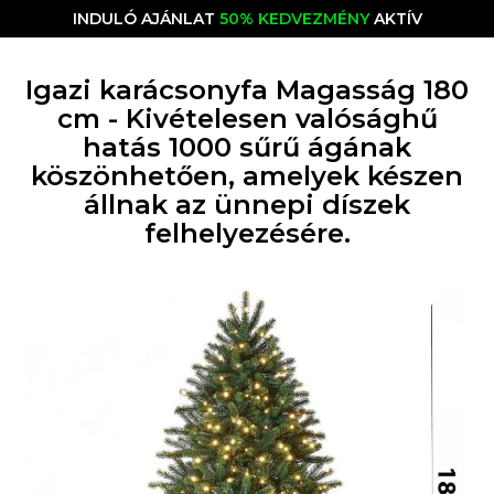
INDULÓ AJÁNLAT
50% KEDVEZMÉNY
AKTÍV
Igazi karácsonyfa Magasság 180
cm - Kivételesen valósághű
hatás 1000 sűrű ágának
köszönhetően, amelyek készen
állnak az ünnepi díszek
felhelyezésére.